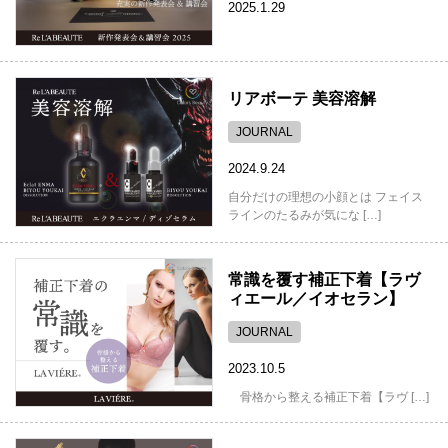
2025.1.29
リアボーテ 美容溶解
JOURNAL
2024.9.24
自分だけの理想の小顔とは フェイス
ラインのたるみが気にな […]
常識を覆す補正下着【ラヴ
ィエール／イオセラン】
JOURNAL
2023.10.5
骨格から整える補正下着【ラヴ […]