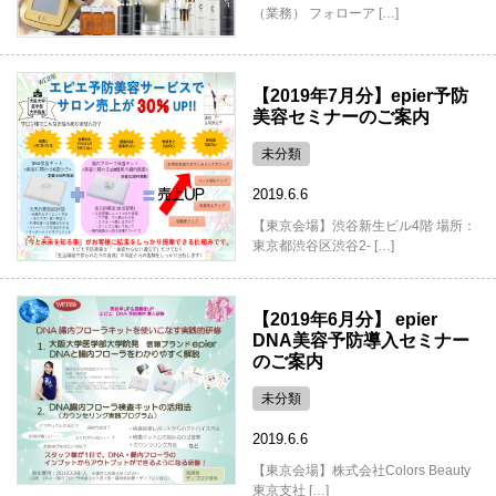
（業務） フォローア […]
【2019年7月分】epier予防
美容セミナーのご案内
未分類
2019.6.6
【東京会場】渋谷新生ビル4階 場所：
東京都渋谷区渋谷2- […]
【2019年6月分】 epier
DNA美容予防導入セミナー
のご案内
未分類
2019.6.6
【東京会場】株式会社Colors Beauty
東京支社 […]