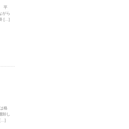
 平
ながら
[…]
は格
棚卸し
…]