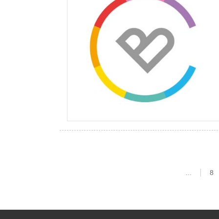
...
8