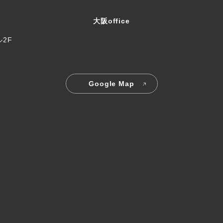
大阪office
ル2F
Google Map