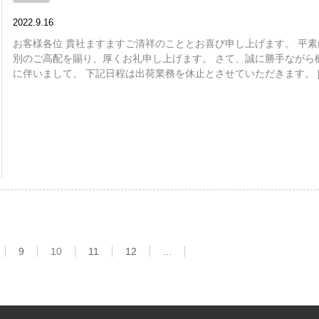
2022.9.16
お客様各位 貴社ますますご清祥のこととお喜び申し上げます。 平素
別のご高配を賜り、厚くお礼申し上げます。 さて、誠に勝手ながら
に伴いまして、 下記日程は出荷業務を休止とさせていただきます。 [
9
10
11
12
...