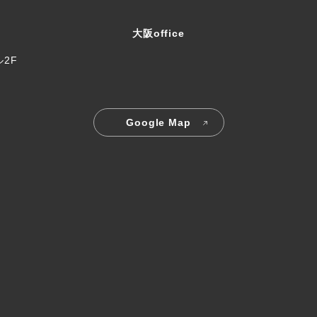
大阪office
ル2F
Google Map