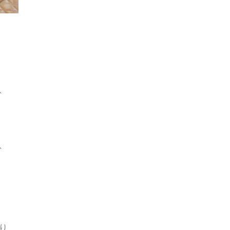
、
、
り、