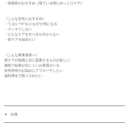
・就寝前がおすすめ（寝ている間にゆっくりケア）
《こんな女性におすすめ》
・”におい“や”おりもの“が気になる
・スッキリしない
・どんなケアをすべきか分からない
・腟ケアを始めたい
《こんな事業者様へ》
腟ケアの知識と共に提案するものが欲しい
施術で結果が出にくいお客様がいる
女性特有のお悩みにアプローチしたい
福利厚生で取り入れたい
仕様