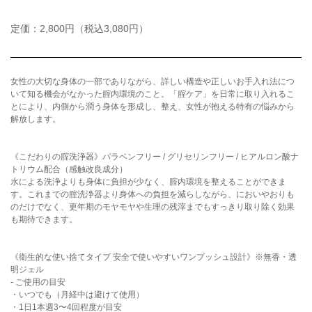
定価：2,800円（税込3,080円）
女性の大切な身体の一部でありながら、詳しい構造や正しいお手入れ法につ
いて知る機会がなかった腟内環境のこと。「腟ケア」を日常に取り入れるこ
とにより、内側から潤う身体を形成し、整え、女性が抱える特有の悩みから
解放します。
《こだわりの腟洗浄器》パラベンフリー / グリセリンフリー / ヒアルロン酸ナ
トリウム配合（感触改良成分）
水による洗浄よりも身体に負担が少なく、腟内環境を整えることができま
す。これまでの腟洗浄器より身体への負担を減らしながら、においやおりも
のだけでなく、更年期のモヤモヤや生理の残滓までもすっきり取り除く効果
も期待できます。
《衛生的な使い捨てタイプ 安全で使いやすいワンプッシュ設計》※無香・透
明ジェル
- ご使用の目安
・いつでも（月経中は避けて使用）
・1日1本週3〜4回程度が目安