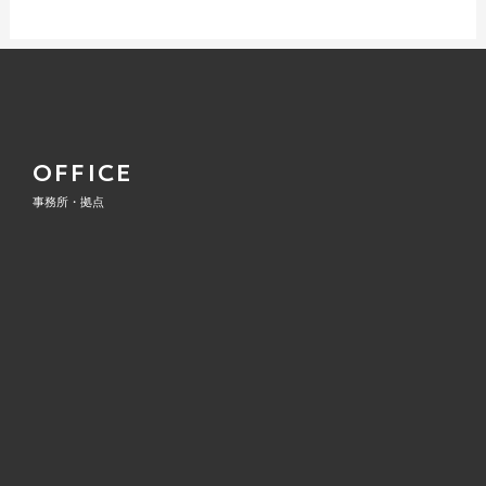
ン
OFFICE
事務所・拠点