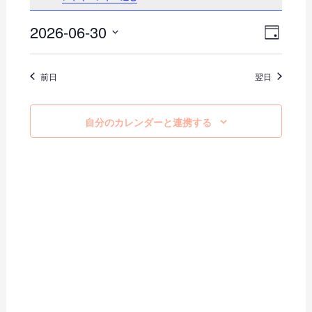
2026-06-30
イ
ビ
日
日
ベ
付
ュ
付
ン
前日
翌日
を
ー
ト
選
択
の
ビ
自分のカレンダーと連携する
ュ
ナ
ー
ビ
ナ
ゲ
ビ
ー
ゲ
ー
シ
シ
ョ
ョ
ン