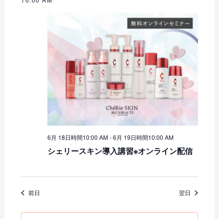
ュ
付
ン
を
ー
ト
選
択
の
ビ
ュ
ナ
ー
ビ
ナ
ゲ
ビ
ー
ゲ
ー
シ
6月 18日時間10:00 AM
-
6月 19日時間10:00 AM
シ
シェリースキン導入講習※オンライン配信
ョ
ョ
ン
ン
前日
翌日