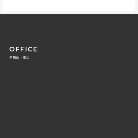
ン
OFFICE
事務所・拠点