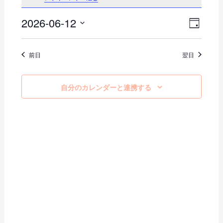
2026-06-12
イ
ビ
日
日
ベ
付
ュ
付
ン
前日
翌日
を
ー
ト
選
択
の
ビ
自分のカレンダーと連携する
ュ
ナ
ー
ビ
ナ
ゲ
ビ
ー
ゲ
ー
シ
シ
ョ
ョ
ン