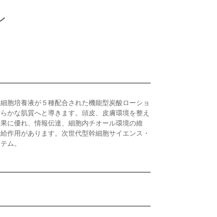
ン
幹細胞培養液が５種配合された機能型炭酸ローショ
滑らかな肌質へと導きます。頭皮、皮膚環境を整え
効果に優れ、情報伝達、細胞内チオール環境の維
補給作用があります。次世代型幹細胞サイエンス・
イテム。