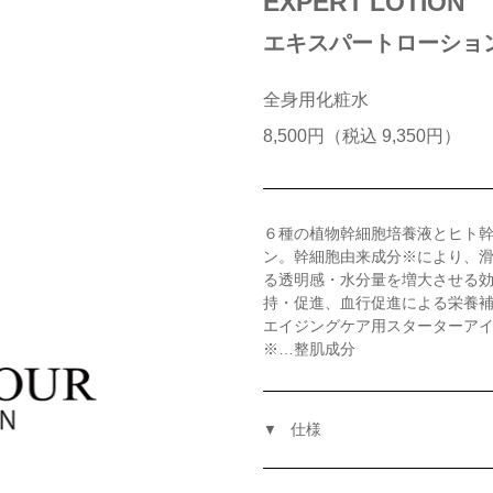
EXPERT LOTION
エキスパートローショ
全身用化粧水
8,500円（税込 9,350円）
６種の植物幹細胞培養液とヒト
ン。幹細胞由来成分※により、
る透明感・水分量を増大させる
持・促進、血行促進による栄養
エイジングケア用スターターア
※…整肌成分
仕様