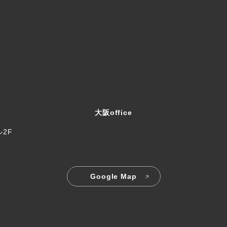
大阪office
ル2F
Google Map