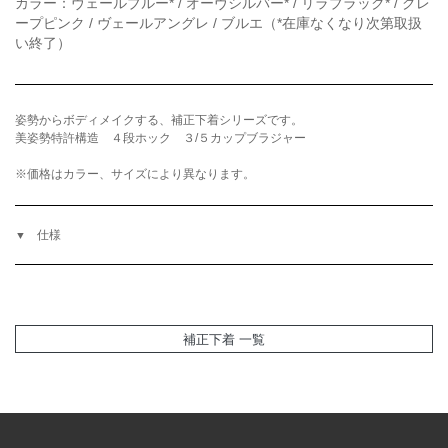
カラー：ヴェールブルー* / オーヴシルバー* / リラブラック* / グレ
ープピンク / ヴェールアングレ / ブルエ（*在庫なくなり次第取扱
い終了）
姿勢からボディメイクする、補正下着シリーズです。
美姿勢特許構造 ４段ホック ３/５カップブラジャー
※価格はカラー、サイズにより異なります。
仕様
補正下着 一覧