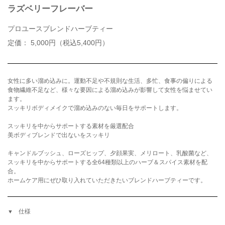
ラズベリーフレーバー
プロユースブレンドハーブティー
定価： 5,000円（税込5,400円）
女性に多い溜め込みに。運動不足や不規則な生活、多忙、食事の偏りによる
食物繊維不足など、様々な要因による溜め込みが影響して女性を悩ませてい
ます。
スッキリボディメイクで溜め込みのない毎日をサポートします。
スッキリを中からサポートする素材を厳選配合
美ボディブレンドで出ないをスッキリ
キャンドルブッシュ、ローズヒップ、夕顔果実、メリロート、乳酸菌など、
スッキリを中からサポートする全64種類以上のハーブ＆スパイス素材を配
合。
ホームケア用にぜひ取り入れていただきたいブレンドハーブティーです。
仕様