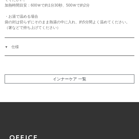
加熱時間目安：600Ｗで約1分30秒、500Ｗで約2分
・お湯で温める場合
袋の封は切らずにそのまま熱湯の中に入れ、約5分間よく温めてください。
（箸などで持ち上げてください）
仕様
インナーケア 一覧
OFFICE