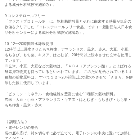
よる成分分析試験実施済み）。
9.コレステロールフリー
「ファストプロミール® 」は、飽和脂肪酸量とそれに由来する熱量が規定の
数値をクリアした 「コレステロールフリー食品」です（一般財団法人日本食
品分析センターによる成分分析試験実施済み）。
10. 12〜20時間浸水雑穀使用
12時間以上浸水させたもち押麦、アマランサス、黒米、赤米、大豆、小豆、
もちきび、もち粟、キヌア、はとむぎ、20時間以上浸水させた玄米を使用し
ています。
※玄米、小豆、大豆などの穀物は、「ＡＢＡ（アブシジン酸）」とよばれる
酵素抑制物質を持っているといわれています。 このため配合されている１１
種類の穀物原料は、 すべて１２〜20時間以上の浸水をさせて「ＡＢＡ」を解
除した後に使用しています。
「ビタミン・ミネラル・食物繊維を豊富に含む11種類の穀物原料」
玄米・大豆・小豆・アマランサス・キアヌ・はとむぎ・もちきび・もち栗・
もち押麦・黒米・赤米
《 調理方法 》
・電子レンジの場合
袋の底を広げ、封を切らずに必ず立てて、電子レンジの中央に置いて加熱し
てください。