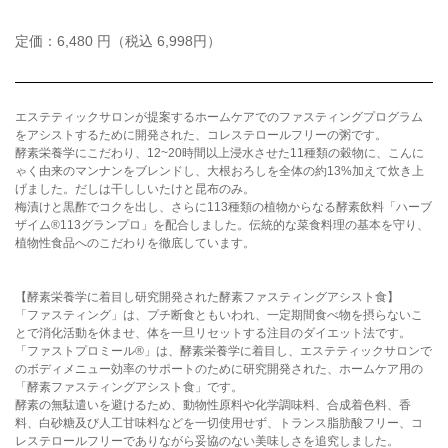
定価：6,480 円（税込 6,998円）
エステティックサロンが提案するホームケアでのファスティングプログラム
をアシストするために開発された、コレステロールフリーの粥です。
酵素栄養学にこだわり、12~20時間以上浸水させた11種類の穀物に、こんに
ゃく由来のマンナンをブレンドし、大根おろしを全体の約13%加えて炊き上
げました。だしは干ししいたけと昆布のみ。
梅漬けと黒酢でコクを出し、さらに113種類の植物からなる酵素飲料「ハーブ
ザイム®113グランプロ」を配合しました。伝統的な菜食料理の基本を守り、
植物性食品へのこだわりを徹底しています。
【酵素栄養学に着目し研究開発された酵素ファスティングアシスト食】
「ファスティング」は、プチ断食ともいわれ、一定期間食べ物を摂らないこ
とで消化活動を休ませ、体を一旦リセットする注目のダイエット法です。
「ファストプロミール®」は、酵素栄養学に着目し、エステティックサロンで
のボディメニュー効率のサポートのために研究開発された、ホームケア用の
「酵素ファスティングアシスト食」です。
酵素の無駄遣いを避けるため、動物性原料や化学調味料、合成着色料、香
料、白砂糖及び人工甘味料などを一切使用せず、トランス脂肪酸フリー、コ
レステロールフリーでありながら妥協のない美味しさを追究しました。