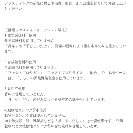
ファスティングの前後に摂る準備食、復食、または通常食としてお召し上が
りください。
【酵素ファスティング・アシスト製法】
1.化学調味料不使用
化学調味料を使用していません。
「昆布」や「干ししいたけ」、 野菜の旨味により素材本来の味を生かしてい
ます。
2.合成着色料不使用
合成着色料を使用していません。
「ファストプロ® ガユ」「ファストプロ® ライス」に配合している梅ペース
トは、 「シソ」の天然野菜色素を使用しています。
3.香料不使用
香料は使用していません。
「具」や「だし」の旨みにより素材本来の味を生かしています。
4.動物性タンパク質不使用
動物性タンパク質は使用していません。
肉や魚介類、卵、乳製品などを「具」や「だし」には一切使用せず、 豆類、
穀物などの植物性タンパク質を含む素材を使用しています。