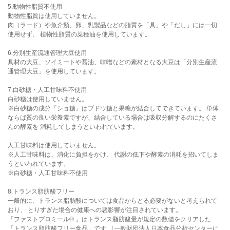
5.動物性脂質不使用
動物性脂質は使用していません。
肉（ラード）や魚介類、卵、乳製品などの脂質を「具」や「だし」には一切
使用せず、 植物性脂質の菜種油を使用しています。
6.分別生産流通管理大豆使用
具材の大豆、ソイミートや醤油、味噌などの素材となる大豆は「分別生産流
通管理大豆」を使用しています。
7.白砂糖・人工甘味料不使用
白砂糖は使用していません。
※白砂糖の成分「ショ糖」はブドウ糖と果糖が結合してできています。 単体
ならば質の良い栄養素ですが、結合している場合は吸収分解するのにたくさ
んの酵素を 消耗してしまうといわれています。
人工甘味料は使用していません。
※人工甘味料は、消化に負担をかけ、 代謝の低下や酵素の消耗を招いてしま
うといわれています。
※白砂糖・人工甘味料不使用
8.トランス脂肪酸フリー
一般的に、トランス脂肪酸については食品からとる必要がないと考えられて
おり、 とりすぎた場合の健康への悪影響が注目されています。
「ファストプロミール® 」はトランス脂肪酸量が規定の数値をクリアした
「トランス脂肪酸フリー食品」です （一般財団法人日本食品分析センターに