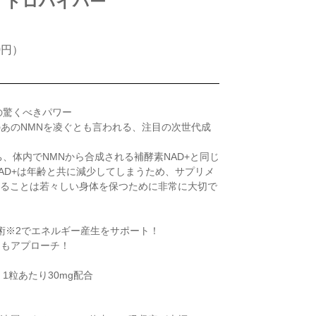
イドロハイパー
0円）
）の驚くべきパワー
あのNMNを凌ぐとも言われる、注目の次世代成
、体内でNMNから合成される補酵素NAD+と同じ
AD+は年齢と共に減少してしまうため、サプリメ
することは若々しい身体を保つために非常に大切で
技術※2でエネルギー産生をサポート！
にもアプローチ！
）1粒あたり30mg配合