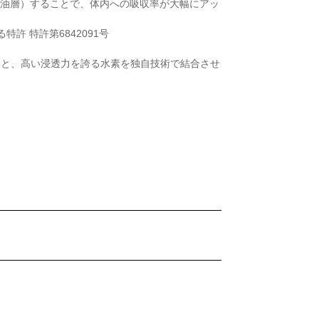
（油層）することで、体内への吸収率が大幅にアッ
許 特許第6842091号
水と、高い浸透力を誇る水素を独自技術で結合させ