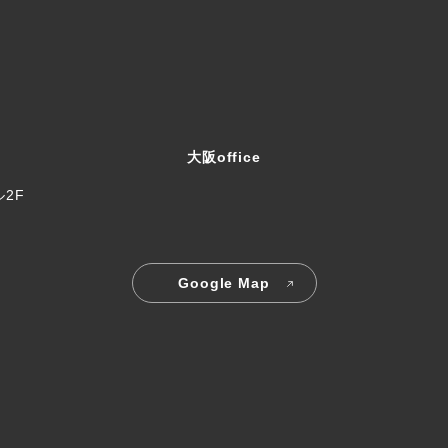
大阪office
ル2F
Google Map