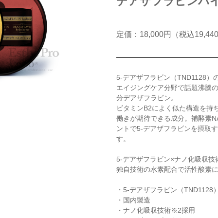
デアザフラビンハ
定価：18,000円（税込19,44
5-デアザフラビン（TND1128
エイジングケア分野で話題沸騰の
分デアザフラビン。
ビタミンB2によく似た構造を持ち
働きが期待できる成分。補酵素N
ントで5-デアザフラビンを摂取
す。
5-デアザフラビン×ナノ化吸収
独自技術の水素配合で活性酸素
・5-デアザフラビン（TND1128
・国内製造
・ナノ化吸収技術※2採用