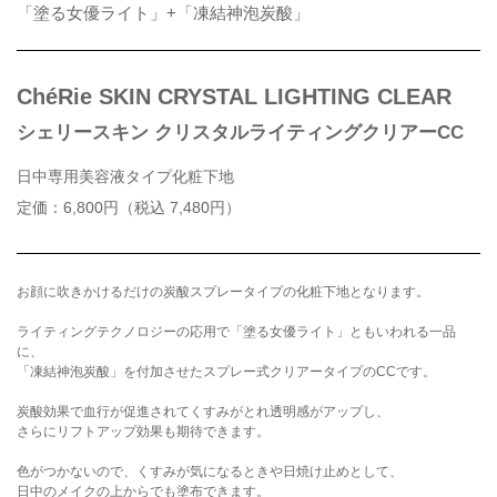
「塗る女優ライト」+「凍結神泡炭酸」
ChéRie SKIN CRYSTAL LIGHTING CLEAR
シェリースキン クリスタルライティングクリアーCC
日中専用美容液タイプ化粧下地
定価：6,800円（税込 7,480円）
お顔に吹きかけるだけの炭酸スプレータイプの化粧下地となります。
ライティングテクノロジーの応用で「塗る女優ライト」ともいわれる一品
に、
「凍結神泡炭酸」を付加させたスプレー式クリアータイプのCCです。
炭酸効果で血行が促進されてくすみがとれ透明感がアップし、
さらにリフトアップ効果も期待できます。
色がつかないので、くすみが気になるときや日焼け止めとして、
日中のメイクの上からでも塗布できます。