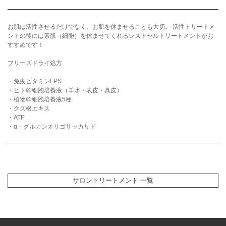
お肌は活性させるだけでなく、お肌を休ませることも大切。 活性トリートメ
ントの後には素肌（細胞）を休ませてくれるレストセルトリートメントがお
すすめです！
フリーズドライ処方
・免疫ビタミンLPS
・ヒト幹細胞培養液（羊水・表皮・真皮）
・植物幹細胞培養液5種
・クズ根エキス
・ATP
・α－グルカンオリゴサッカリド
サロントリートメント 一覧