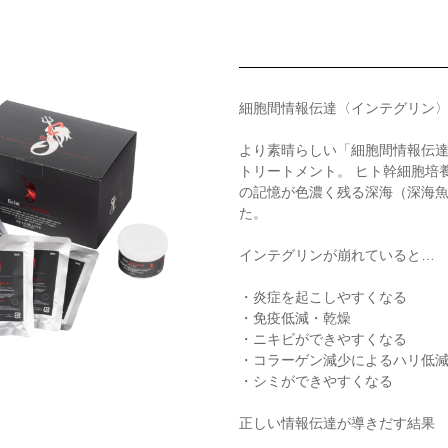
細胞間情報伝達〈インテグリン
より素晴らしい「細胞間情報伝
トリートメント。 ヒト幹細胞培
の記憶が色濃く残る深海（深海魚
た。
インテグリンが崩れていると…
・炎症を起こしやすくなる
・免疫低減・乾燥
・ニキビができやすくなる
・コラーゲン減少によるハリ低
・シミができやすくなる
正しい情報伝達が導きだす結果