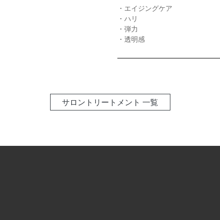
・エイジングケア
・ハリ
・弾力
・透明感
サロントリートメント 一覧