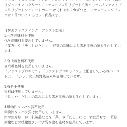
リゾットキノコクリーム / ファストプロ® リゾット玄米クリーム / ファストプ
ロ® リゾットソイミートカレー がそれぞれ２食ずつと、ファスティングブッ
クが１冊ついてくるセット商品です。
【酵素ファスティング・アシスト製法】
1.化学調味料不使用
化学調味料を使用していません。
「昆布」や「干ししいたけ」、 野菜の旨味により素材本来の味を生かしてい
ます。
2.合成着色料不使用
合成着色料を使用していません。
「ファストプロ® ガユ」「ファストプロ® ライス」に配合している梅ペース
トは、 「シソ」の天然野菜色素を使用しています。
3.香料不使用
香料は使用していません。
「具」や「だし」の旨みにより素材本来の味を生かしています。
4.動物性タンパク質不使用
動物性タンパク質は使用していません。
肉や魚介類、卵、乳製品などを「具」や「だし」には一切使用せず、 豆類、
穀物などの植物性タンパク質を含む素材を使用しています。