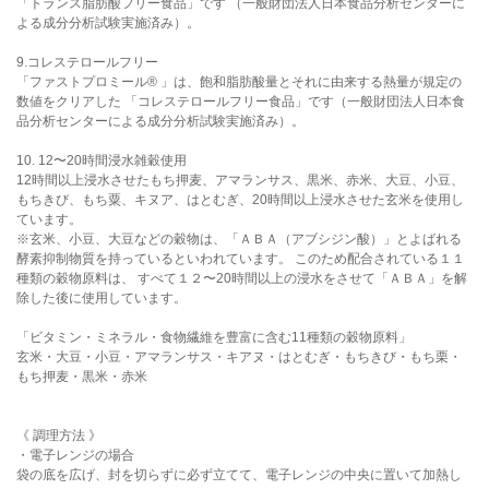
「トランス脂肪酸フリー食品」です （一般財団法人日本食品分析センターに
よる成分分析試験実施済み）。
9.コレステロールフリー
「ファストプロミール® 」は、飽和脂肪酸量とそれに由来する熱量が規定の
数値をクリアした 「コレステロールフリー食品」です（一般財団法人日本食
品分析センターによる成分分析試験実施済み）。
10. 12〜20時間浸水雑穀使用
12時間以上浸水させたもち押麦、アマランサス、黒米、赤米、大豆、小豆、
もちきび、もち粟、キヌア、はとむぎ、20時間以上浸水させた玄米を使用し
ています。
※玄米、小豆、大豆などの穀物は、「ＡＢＡ（アブシジン酸）」とよばれる
酵素抑制物質を持っているといわれています。 このため配合されている１１
種類の穀物原料は、 すべて１２〜20時間以上の浸水をさせて「ＡＢＡ」を解
除した後に使用しています。
「ビタミン・ミネラル・食物繊維を豊富に含む11種類の穀物原料」
玄米・大豆・小豆・アマランサス・キアヌ・はとむぎ・もちきび・もち栗・
もち押麦・黒米・赤米
《 調理方法 》
・電子レンジの場合
袋の底を広げ、封を切らずに必ず立てて、電子レンジの中央に置いて加熱し