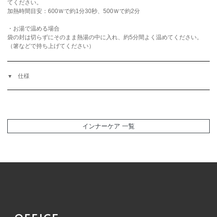
てください。
加熱時間目安：600Ｗで約1分30秒、500Ｗで約2分
・お湯で温める場合
袋の封は切らずにそのまま熱湯の中に入れ、約5分間よく温めてください。
（箸などで持ち上げてください）
仕様
インナーケア 一覧