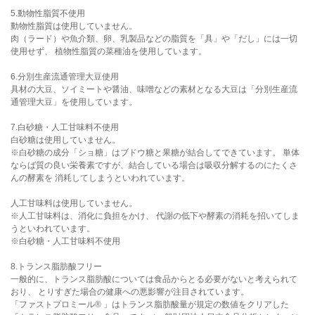
5.動物性脂質不使用
動物性脂質は使用していません。
肉（ラード）や魚介類、卵、乳製品などの脂質を「具」や「だし」には一切
使用せず、 植物性脂質の菜種油を使用しています。
6.分別生産流通管理大豆使用
具材の大豆、ソイミートや醤油、味噌などの素材となる大豆は「分別生産流
通管理大豆」を使用しています。
7.白砂糖・人工甘味料不使用
白砂糖は使用していません。
※白砂糖の成分「ショ糖」はブドウ糖と果糖が結合してできています。 単体
ならば質の良い栄養素ですが、結合している場合は吸収分解するのにたくさ
んの酵素を 消耗してしまうといわれています。
人工甘味料は使用していません。
※人工甘味料は、消化に負担をかけ、 代謝の低下や酵素の消耗を招いてしま
うといわれています。
※白砂糖・人工甘味料不使用
8.トランス脂肪酸フリー
一般的に、トランス脂肪酸については食品からとる必要がないと考えられて
おり、 とりすぎた場合の健康への悪影響が注目されています。
「ファストプロミール® 」はトランス脂肪酸量が規定の数値をクリアした