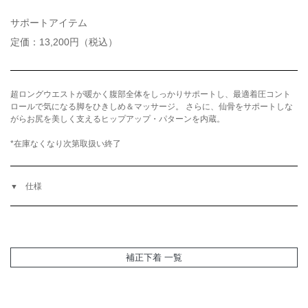
サポートアイテム
定価：13,200円（税込）
超ロングウエストが暖かく腹部全体をしっかりサポートし、最適着圧コント
ロールで気になる脚をひきしめ＆マッサージ。 さらに、仙骨をサポートしな
がらお尻を美しく支えるヒップアップ・パターンを内蔵。
*在庫なくなり次第取扱い終了
仕様
補正下着 一覧