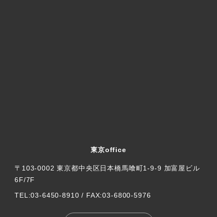
契約の履行
個人情報の適正な取得
当社では、個人情報の取得は、適法かつ公正な手段で行い
ます。
個人情報の提供
1. 当社は、次の場合を除き、お客様の個人情報を第三者に
開示または提供しません。
東京office
お客様の同意がある場合
法令に基づく場合
〒103-0002 東京都中央区日本橋馬喰町1-9-9 加富屋ビル
6F/7F
人の生命、身体又は財産の保護のために必要であって、
お客様の同意を取ることが困難な場合
TEL:03-6450-8910 / FAX:03-6800-5976
利用目的の達成に必要な範囲で、個人情報の取り扱いを