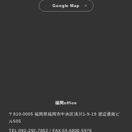
1. アクセス情報について
Google Map
当サイトでは、より良いサービスをご提供させて頂くため
に、アクセスログ情報を取得する場合がございます。予め
ご了承下さい。アクセスログの取得はお客様の個人情報を
特定することを目的としたものではありません。
2. クッキーについて
当サイトでは、より快適にご利用して頂くために、サイト
の一部でクッキー (Cookie)を使用しております。クッキー
及びIPアドレス情報については、それら単独では特定の個
人を識別することができないため、個人情報とは考えてお
りません。なお、クッキー情報については、ブラウザの設
定で拒否することが可能です。
福岡office
〒810-0005 福岡県福岡市中央区清川1-9-19 渡辺通南ビ
ル505
TEL:092-292-7852 / FAX:03-6800-5976