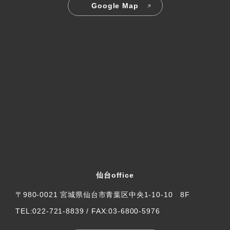
委託する場合
Google Map
合併、会社分割、営業譲渡その他の事由によって事業の
承継が行われる場合
2. 当社は、上記(1)に関わらず、お客様へのサービス提供、
お問い合わせ等への対応に関して、当社の関係会社や代理
店より対応させて頂くことが適切と判断される場合に、お
客様の住所、氏名、電話番号等を当該関係会社等へ提供す
ることがあります。この場合、お客様は当社に対し当該関
係会社等への個人情報提供の停止を請求することができま
す。
個人情報に関するお問い合わせ
お客様の個人情報の開示・訂正・削除等に関するお問い合
仙台office
わせは、お問い合わせフォームよりご連絡ください。
〒980-0021 宮城県仙台市青葉区中央1-10-10 8F
その他の事項
TEL:022-721-8839 / FAX:03-6800-5976