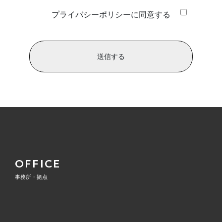
規範を遵守します。また、個人情報保護に関する社内規
プライバシーポリシーに同意する
定（以下、当社規定）を定め、これを実施し、維持する
と共に、継続的な改善に努めます。
当社は、個人情報保護に関する管理体制を確立するとと
もに、当社規程を役員および従業員に周知し、その遵守
徹底に努めます。
当社は、個人情報をお客様に明示した利用目的の範囲内
で取り扱います。また、当社はお客様からご提供頂いた
個人情報を、お客様の同意がある場合または正当な理由
がある場合を除き、第三者に開示または提供しません。
当社は、個人情報を正確かつ最新の状態に保つととも
に、個人情報への不正アクセス、個人情報の漏えい、滅
失、き損等の予防に努め、情報セキュリティの向上、是
OFFICE
正を継続的に実施します。
事務所・拠点
当社は、お客様からの個人情報に関するお問い合わせ、
開示等のご請求に誠実かつ迅速に対応します。