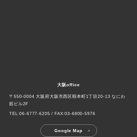
個人情報の利用目的
当社は、お客様から個人情報をご提供頂く場合、予め個人
情報の利用目的を明示し、その利用目的の範囲内で利用し
ます。予め明示した利用目的の範囲を超えて、お客様の個
人情報を利用する必要が生じた場合は、お客様にその旨を
ご連絡し、お客様の同意を頂いた上で利用します。当社が
保有する個人情報の利用目的は下記の通りです。
お客様に関する個人情報
お客様との商談、お打ち合わせ等
商品、資料等の発送
大阪office
サービス、イベント等のご案内送付
〒550-0004 大阪府大阪市西区靱本町1丁目20-13 なにわ
顧客サポート、メンテナンスの提供
筋ビル2F
お問い合わせ・ご相談への対応
TEL:06-6777-6205 / FAX:03-6800-5976
各種会員制サービスの提供
サービス開発、アンケート調査実施、モニター等の実
Google Map
施