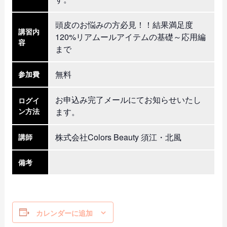
頭皮のお悩みの方必見！！結果満足度
講習内
120%リアムールアイテムの基礎～応用編
容
まで
無料
参加費
お申込み完了メールにてお知らせいたし
ログイ
ン方法
ます。
株式会社Colors Beauty 須江・北風
講師
備考
カレンダーに追加