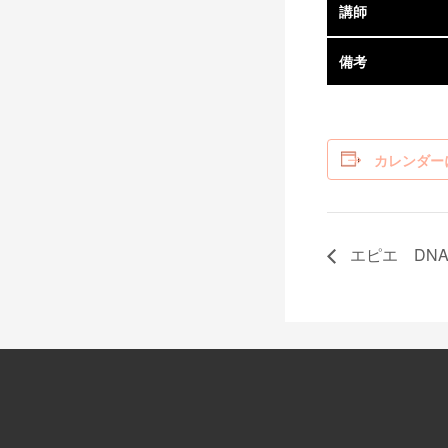
講師
備考
カレンダー
エピエ DN