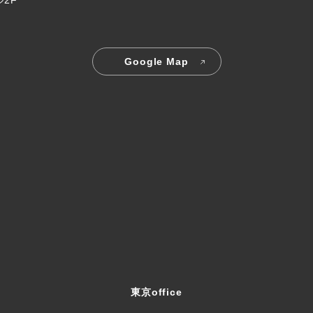
ル2F
Google Map
東京office