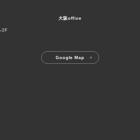
大阪office
ル2F
Google Map