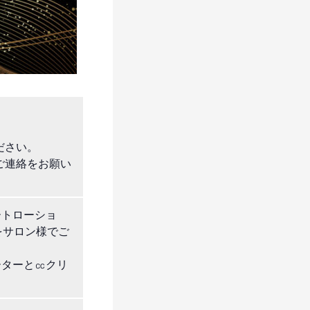
ださい。
接ご連絡をお願い
ートローショ
をサロン様でご
ーターと㏄クリ