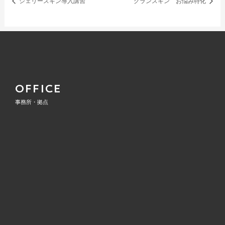
シェリースキン導入講習
グランスキン お悩み特化
OFFICE
事務所・拠点