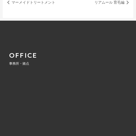
マーメイドトリートメント
リアムール 育毛編
OFFICE
事務所・拠点