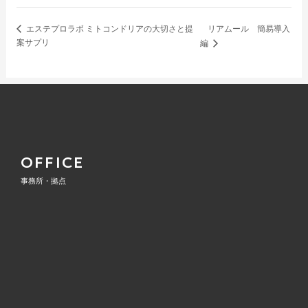
リアムール 簡易導入
エステプロラボ ミトコンドリアの大切さと提
案サプリ
編
OFFICE
事務所・拠点