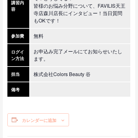
講習内
皆様のお悩み分野について、FAVILIS天王
容
寺店森川店長にインタビュー！当日質問
もOKです！
無料
参加費
お申込み完了メールにてお知らせいたし
ログイ
ン方法
ます。
株式会社Colors Beauty 谷
担当
備考
カレンダーに追加