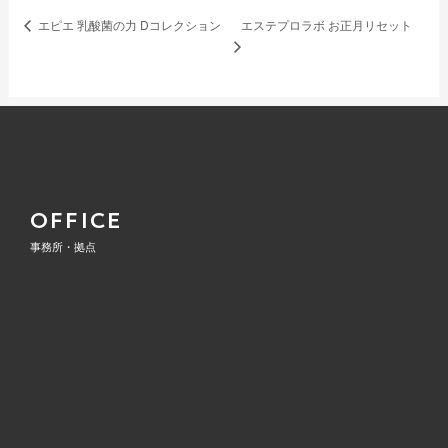
エステプロラボ お正月リセット
エピエ 乳酸菌の力 Dコレクション
OFFICE
事務所・拠点