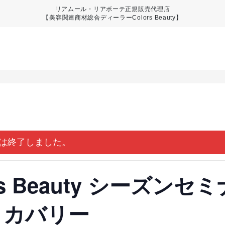
リアムール・リアボーテ正規販売代理店
【美容関連商材総合ディーラーColors Beauty】
は終了しました。
ors Beauty シーズン
リカバリー