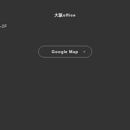
大阪office
ル2F
Google Map