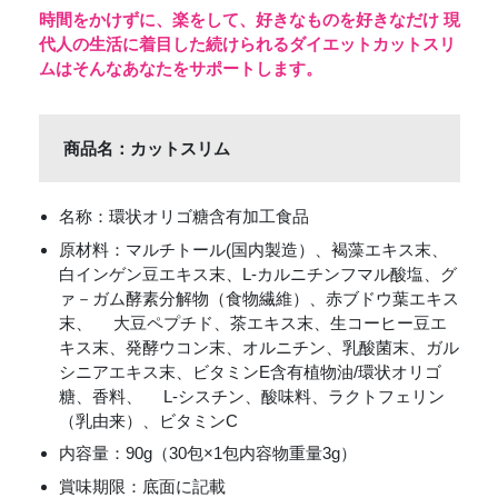
時間をかけずに、楽をして、好きなものを好きなだけ 現
代人の生活に着目した続けられるダイエットカットスリ
ムはそんなあなたをサポートします。
商品名：カットスリム
名称：環状オリゴ糖含有加工食品
原材料：マルチトール(国内製造）、褐藻エキス末、
白インゲン豆エキス末、L-カルニチンフマル酸塩、グ
ァ－ガム酵素分解物（食物繊維）、赤ブドウ葉エキス
末、 大豆ペプチド、茶エキス末、生コーヒー豆エ
キス末、発酵ウコン末、オルニチン、乳酸菌末、ガル
シニアエキス末、ビタミンE含有植物油/環状オリゴ
糖、香料、 L-シスチン、酸味料、ラクトフェリン
（乳由来）、ビタミンC
内容量：90g（30包×1包内容物重量3g）
賞味期限：底面に記載