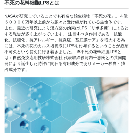
不死の花幹細胞LPSとは
NASAが研究していることでも有名な始生植物「不死の花」。４億
５００００万年以上前から脈々と受け継がれている生命体です。
また、最近の研究により漢方薬の効果はLPS（リポ多糖）によると
する報告が多く上がっています。 注目すべき作用である「抗酸
化、抗糖化、抗アレルギー、抗炎症、基底膜ケア」を増大する為
には、不死の花のカルス培養液にLPSを付与するということが必須
不可欠という答えに行き着きました。 ※不死の花幹細胞LPSと
は：自然免疫応用技研株式会社 代表取締役河内千恵氏との共同開
発により誕生した特許に関わる有用成分でありメーカー独自・独
占成分です。